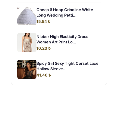
Cheap 6 Hoop Crinoline White
Long Wedding Petti...
15.54 ₺
Nibber High Elasticity Dress
Women Art Print Lo...
10.23 ₺
Spicy Girl Sexy Tight Corset Lace
Hollow Sleeve...
41.46 ₺