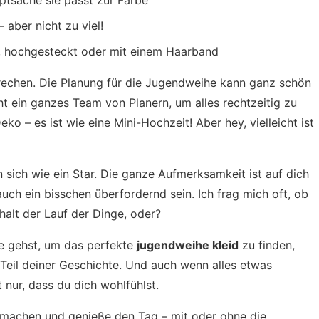
tsache sie passt zur Farbe
 aber nicht zu viel!
en, hochgesteckt oder mit einem Haarband
prechen. Die Planung für die Jugendweihe kann ganz schön
t ein ganzes Team von Planern, um alles rechtzeitig zu
ko – es ist wie eine Mini-Hochzeit! Aber hey, vielleicht ist
 sich wie ein Star. Die ganze Aufmerksamkeit ist auf dich
uch ein bisschen überfordernd sein. Ich frag mich oft, ob
 halt der Lauf der Dinge, oder?
te gehst, um das perfekte
jugendweihe kleid
zu finden,
in Teil deiner Geschichte. Und auch wenn alles etwas
 nur, dass du dich wohlfühlst.
ß machen und genieße den Tag – mit oder ohne die