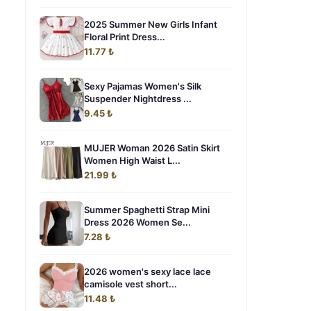
2025 Summer New Girls Infant
Floral Print Dress...
11.77 ₺
Sexy Pajamas Women's Silk
Suspender Nightdress ...
9.45 ₺
MUJER Woman 2026 Satin Skirt
Women High Waist L...
21.99 ₺
Summer Spaghetti Strap Mini
Dress 2026 Women Se...
7.28 ₺
2026 women's sexy lace lace
camisole vest short...
11.48 ₺