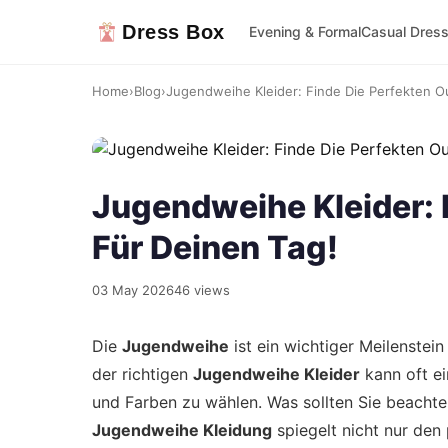
Dress Box
Evening & Formal
Casual Dres
Home
›
Blog
›
Jugendweihe Kleider: Finde Die Perfekten Out
Jugendweihe Kleider: F
Für Deinen Tag!
03 May 2026
46 views
Die
Jugendweihe
ist ein wichtiger Meilenstei
der richtigen
Jugendweihe Kleider
kann oft ei
und Farben zu wählen. Was sollten Sie beacht
Jugendweihe Kleidung
spiegelt nicht nur den