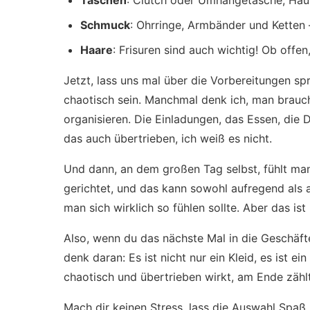
Taschen
: Clutch oder Umhängetasche, Haup
Schmuck
: Ohrringe, Armbänder und Ketten –
Haare
: Frisuren sind auch wichtig! Ob off
Jetzt, lass uns mal über die Vorbereitungen s
chaotisch sein. Manchmal denk ich, man brauch
organisieren. Die Einladungen, das Essen, die De
das auch übertrieben, ich weiß es nicht.
Und dann, an dem großen Tag selbst, fühlt man
gerichtet, und das kann sowohl aufregend als a
man sich wirklich so fühlen sollte. Aber das ist
Also, wenn du das nächste Mal in die Geschäf
denk daran: Es ist nicht nur ein Kleid, es ist e
chaotisch und übertrieben wirkt, am Ende zählt
Mach dir keinen Stress, lass die Auswahl Spa