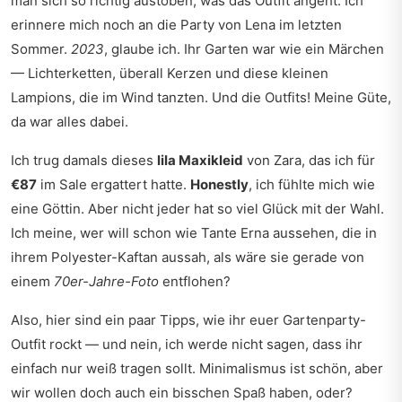
man sich so richtig austoben, was das Outfit angeht. Ich
erinnere mich noch an die Party von Lena im letzten
Sommer.
2023
, glaube ich. Ihr Garten war wie ein Märchen
— Lichterketten, überall Kerzen und diese kleinen
Lampions, die im Wind tanzten. Und die Outfits! Meine Güte,
da war alles dabei.
Ich trug damals dieses
lila Maxikleid
von Zara, das ich für
€87
im Sale ergattert hatte.
Honestly
, ich fühlte mich wie
eine Göttin. Aber nicht jeder hat so viel Glück mit der Wahl.
Ich meine, wer will schon wie Tante Erna aussehen, die in
ihrem Polyester-Kaftan aussah, als wäre sie gerade von
einem
70er-Jahre-Foto
entflohen?
Also, hier sind ein paar Tipps, wie ihr euer Gartenparty-
Outfit rockt — und nein, ich werde nicht sagen, dass ihr
einfach nur weiß tragen sollt.
Minimalismus ist schön
, aber
wir wollen doch auch ein bisschen Spaß haben, oder?