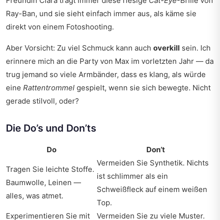
Freundin Clara trägt immer diese riesige
Cat-Eye
-Brille von
Ray-Ban, und sie sieht einfach immer aus, als käme sie
direkt von einem Fotoshooting.
Aber Vorsicht: Zu viel Schmuck kann auch
overkill
sein. Ich
erinnere mich an die Party von Max im vorletzten Jahr — da
trug jemand so viele Armbänder, dass es klang, als würde
eine
Rattentrommel
gespielt, wenn sie sich bewegte. Nicht
gerade stilvoll, oder?
Die Do’s und Don’ts
Do
Don’t
Vermeiden Sie Synthetik. Nichts
Tragen Sie leichte Stoffe.
ist schlimmer als ein
Baumwolle, Leinen —
Schweißfleck auf einem weißen
alles, was atmet.
Top.
Experimentieren Sie mit
Vermeiden Sie zu viele Muster.