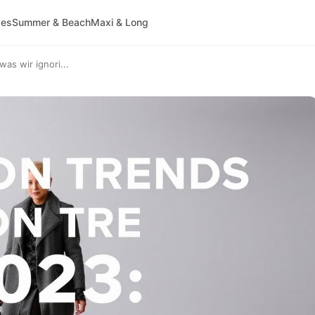
ses
Summer & Beach
Maxi & Long
as wir ignori...