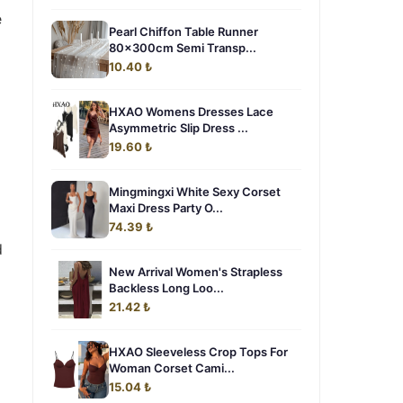
e
Pearl Chiffon Table Runner
80x300cm Semi Transp...
10.40 ₺
HXAO Womens Dresses Lace
Asymmetric Slip Dress ...
19.60 ₺
Mingmingxi White Sexy Corset
Maxi Dress Party O...
74.39 ₺
d
New Arrival Women's Strapless
Backless Long Loo...
21.42 ₺
HXAO Sleeveless Crop Tops For
Woman Corset Cami...
15.04 ₺