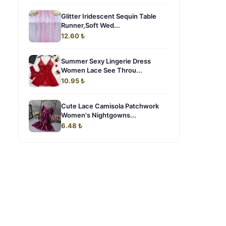
Glitter Iridescent Sequin Table
Runner,Soft Wed...
12.60 ₺
Summer Sexy Lingerie Dress
Women Lace See Throu...
10.95 ₺
Cute Lace Camisola Patchwork
Women's Nightgowns...
6.48 ₺