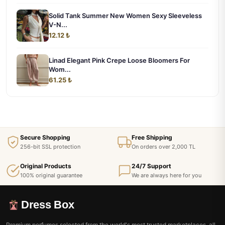
Solid Tank Summer New Women Sexy Sleeveless
V-N...
12.12 ₺
Linad Elegant Pink Crepe Loose Bloomers For
Wom...
61.25 ₺
Secure Shopping
Free Shipping
256-bit SSL protection
On orders over 2,000 TL
Original Products
24/7 Support
100% original guarantee
We are always here for you
Dress Box
Premium perfumes selected from the world's most trusted marketplaces, all