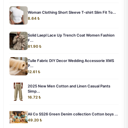
Woman Clothing Short Sleeve T-shirt Slim Fit To...
8.64 ₺
Solid Laepl Lace Up Trench Coat Women Fashion
F...
81.90 ₺
Tulle Fabric DIY Decor Wedding Accessorie XMS
P...
12.61 ₺
2025 New Men Cotton and Linen Casual Pants
Simp...
16.72 ₺
Ali Co SS26 Green Denim collection Cotton boys ...
49.20 ₺