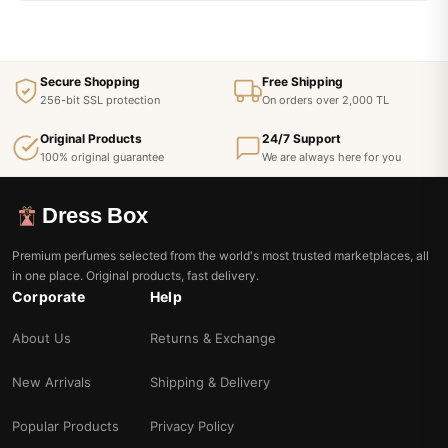
Secure Shopping
Free Shipping
256-bit SSL protection
On orders over 2,000 TL
Original Products
24/7 Support
100% original guarantee
We are always here for you
Dress Box
Premium perfumes selected from the world's most trusted marketplaces, all
in one place. Original products, fast delivery.
Corporate
Help
About Us
Returns & Exchange
New Arrivals
Shipping & Delivery
Popular Products
Privacy Policy