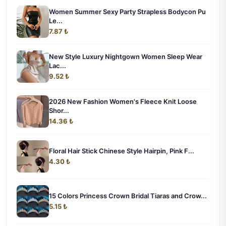
Women Summer Sexy Party Strapless Bodycon Pu
Le...
7.87 ₺
New Style Luxury Nightgown Women Sleep Wear
Lac...
9.52 ₺
2026 New Fashion Women's Fleece Knit Loose
Shor...
14.36 ₺
Floral Hair Stick Chinese Style Hairpin, Pink F...
4.30 ₺
15 Colors Princess Crown Bridal Tiaras and Crow...
5.15 ₺