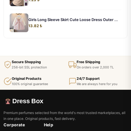
Girls Long Sleeve Skirt Cute Loose Dress Outer ...
13.82 ₺
Secure Shopping
Free Shipping
256-bit SSL protection
On orders over 2,000 TL
Original Products
24/7 Support
100% original guarantee
We are always here for you
Dress Box
Premium perfumes selected from the world's most trusted marketplaces, all
in one place. Original products, fast delivery.
Corporate
Help