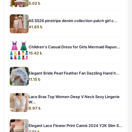
5.02 ₺
AS SS26 pinstripe denim collection patch girl c...
41.65 ₺
Children's Casual Dress for Girls Mermaid Rapun...
15.42 ₺
Elegant Bride Pearl Feather Fan Dazzling Hand h...
11.15 ₺
Lace Bras Top Women Deep V Neck Sexy Lingerie
W...
8.97 ₺
Elegant Lace Flower Print Camis 2024 Y2K Slim S...
7.23 ₺