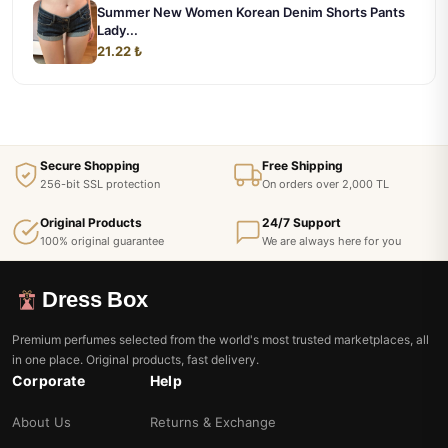
Summer New Women Korean Denim Shorts Pants
Lady...
21.22 ₺
Secure Shopping
Free Shipping
256-bit SSL protection
On orders over 2,000 TL
Original Products
24/7 Support
100% original guarantee
We are always here for you
Dress Box
Premium perfumes selected from the world's most trusted marketplaces, all
in one place. Original products, fast delivery.
Corporate
Help
About Us
Returns & Exchange