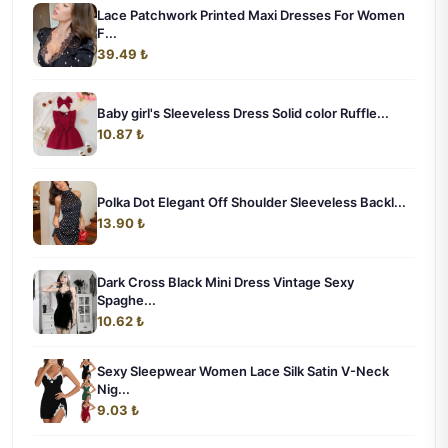
Lace Patchwork Printed Maxi Dresses For Women
F...
39.49 ₺
Baby girl's Sleeveless Dress Solid color Ruffle...
10.87 ₺
Polka Dot Elegant Off Shoulder Sleeveless Backl...
13.90 ₺
Dark Cross Black Mini Dress Vintage Sexy
Spaghe...
10.62 ₺
Sexy Sleepwear Women Lace Silk Satin V-Neck
Nig...
9.03 ₺