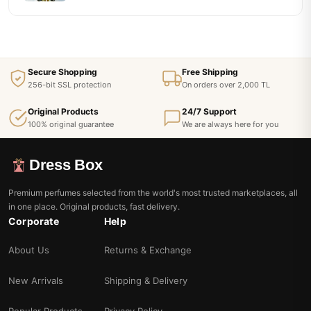
Secure Shopping
Free Shipping
256-bit SSL protection
On orders over 2,000 TL
Original Products
24/7 Support
100% original guarantee
We are always here for you
Dress Box
Premium perfumes selected from the world's most trusted marketplaces, all
in one place. Original products, fast delivery.
Corporate
Help
About Us
Returns & Exchange
New Arrivals
Shipping & Delivery