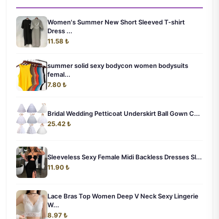
Women's Summer New Short Sleeved T-shirt
Dress ...
11.58 ₺
summer solid sexy bodycon women bodysuits
femal...
7.80 ₺
Bridal Wedding Petticoat Underskirt Ball Gown C...
25.42 ₺
Sleeveless Sexy Female Midi Backless Dresses Sl...
11.90 ₺
Lace Bras Top Women Deep V Neck Sexy Lingerie
W...
8.97 ₺