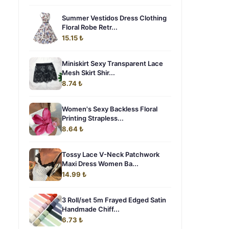
Summer Vestidos Dress Clothing
Floral Robe Retr...
15.15 ₺
Miniskirt Sexy Transparent Lace
Mesh Skirt Shir...
8.74 ₺
Women's Sexy Backless Floral
Printing Strapless...
8.64 ₺
Tossy Lace V-Neck Patchwork
Maxi Dress Women Ba...
14.99 ₺
3 Roll/set 5m Frayed Edged Satin
Handmade Chiff...
6.73 ₺