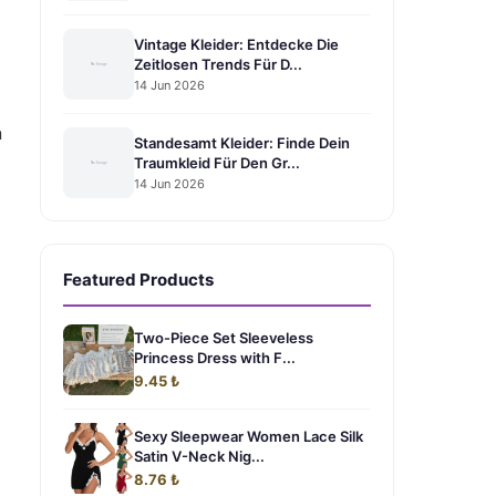
Vintage Kleider: Entdecke Die
Zeitlosen Trends Für D...
14 Jun 2026
n
Standesamt Kleider: Finde Dein
Traumkleid Für Den Gr...
14 Jun 2026
Featured Products
Two-Piece Set Sleeveless
Princess Dress with F...
9.45 ₺
Sexy Sleepwear Women Lace Silk
Satin V-Neck Nig...
8.76 ₺