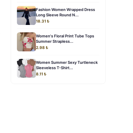
Fashion Women Wrapped Dress
Long Sleeve Round N...
18.31 ₺
.
Women's Floral Print Tube Tops
Summer Strapless...
2.98 ₺
Women Summer Sexy Turtleneck
Sleeveless T-Shirt...
8.11 ₺