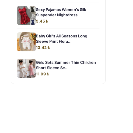
Sexy Pajamas Women's Silk
Suspender Nightdress ...
9.45 ₺
Baby Girl's All Seasons Long
Sleeve Print Flora...
13.42 ₺
Girls Sets Summer Thin Children
Short Sleeve Se...
11.99 ₺