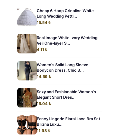
Cheap 6 Hoop Crinoline White
Long Wedding Petti...
15.54 ₺
Real Image White Ivory Wedding
Veil One-layer S...
4.11 ₺
Women's Solid Long Sleeve
Bodycon Dress, Chic B...
14.59 ₺
Sexy and Fashionable Women's
Elegant Short Dres...
15.04 ₺
Fancy Lingerie Floral Lace Bra Set
Bilizna Luxu...
11.98 ₺