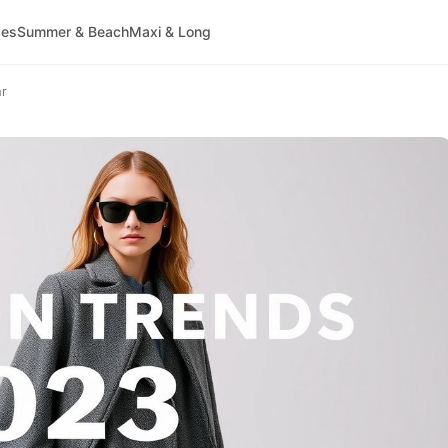
ses
Summer & Beach
Maxi & Long
hr