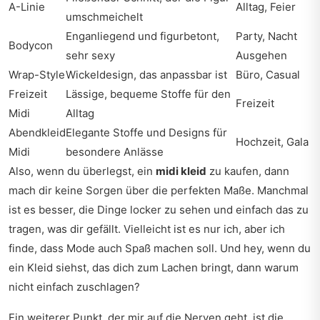
A-Linie
Alltag, Feier
umschmeichelt
Enganliegend und figurbetont,
Party, Nacht
Bodycon
sehr sexy
Ausgehen
Wrap-Style
Wickeldesign, das anpassbar ist
Büro, Casual
Freizeit
Lässige, bequeme Stoffe für den
Freizeit
Midi
Alltag
Abendkleid
Elegante Stoffe und Designs für
Hochzeit, Gala
Midi
besondere Anlässe
Also, wenn du überlegst, ein
midi kleid
zu kaufen, dann
mach dir keine Sorgen über die perfekten Maße. Manchmal
ist es besser, die Dinge locker zu sehen und einfach das zu
tragen, was dir gefällt. Vielleicht ist es nur ich, aber ich
finde, dass Mode auch Spaß machen soll. Und hey, wenn du
ein Kleid siehst, das dich zum Lachen bringt, dann warum
nicht einfach zuschlagen?
Ein weiterer Punkt, der mir auf die Nerven geht, ist die