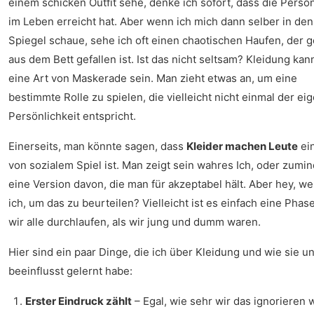
einem schicken Outfit sehe, denke ich sofort, dass die Pers
im Leben erreicht hat. Aber wenn ich mich dann selber in den
Spiegel schaue, sehe ich oft einen chaotischen Haufen, der 
aus dem Bett gefallen ist. Ist das nicht seltsam? Kleidung kan
eine Art von Maskerade sein. Man zieht etwas an, um eine
bestimmte Rolle zu spielen, die vielleicht nicht einmal der ei
Persönlichkeit entspricht.
Einerseits, man könnte sagen, dass
Kleider machen Leute
ein
von sozialem Spiel ist. Man zeigt sein wahres Ich, oder zumi
eine Version davon, die man für akzeptabel hält. Aber hey, we
ich, um das zu beurteilen? Vielleicht ist es einfach eine Phase
wir alle durchlaufen, als wir jung und dumm waren.
Hier sind ein paar Dinge, die ich über Kleidung und wie sie u
beeinflusst gelernt habe:
Erster Eindruck zählt
– Egal, wie sehr wir das ignorieren 