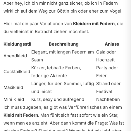
Aber hey, ich bin mir nicht ganz sicher, ob ich in Federn
wirklich auf dem Weg zur Göttin bin oder eher zum Vogel.
Hier mal ein paar Variationen von
Kleidern mit Federn
, die
du vielleicht in Betracht ziehen möchtest:
Kleidungsstil
Beschreibung
Anlass
Elegant, mit langen Federn am
Gala oder
Abendkleid
Saum
Hochzeit
Kürzer, lebhafte Farben,
Party oder
Cocktailkleid
federige Akzente
Feier
Länger, für den Sommer, luftig
Strand oder
Maxikleid
und leicht
Festival
Mini Kleid
Kurz, sexy und aufregend
Nachtleben
Ich muss zugeben, es gibt was Verführerisches an einem
Kleid mit Federn
. Man fühlt sich fast sofort wie ein Star,
wenn man es anzieht. Aber dann kommt die Frage: Was ist
mit den Federn? Sind die echt? Wenn ja, tut mir leid, aber