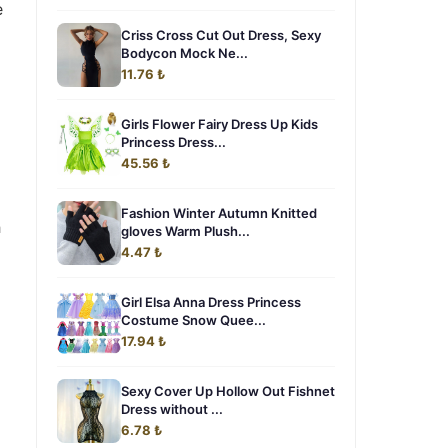
e
Criss Cross Cut Out Dress, Sexy
Bodycon Mock Ne...
11.76 ₺
Girls Flower Fairy Dress Up Kids
Princess Dress...
45.56 ₺
Fashion Winter Autumn Knitted
h
gloves Warm Plush...
4.47 ₺
Girl Elsa Anna Dress Princess
Costume Snow Quee...
17.94 ₺
Sexy Cover Up Hollow Out Fishnet
Dress without ...
6.78 ₺