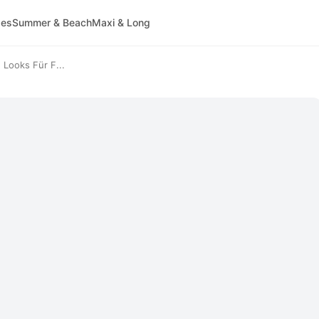
ses
Summer & Beach
Maxi & Long
 Looks Für F...