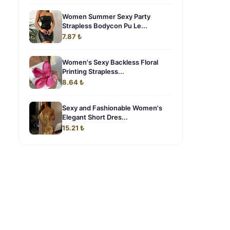
Women Summer Sexy Party
Strapless Bodycon Pu Le...
7.87 ₺
Women's Sexy Backless Floral
Printing Strapless...
8.64 ₺
Sexy and Fashionable Women's
Elegant Short Dres...
15.21 ₺