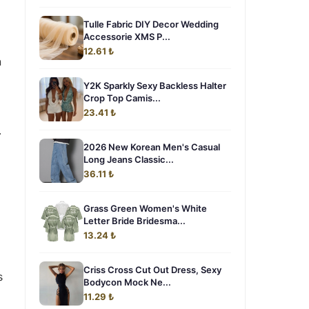
Tulle Fabric DIY Decor Wedding
Accessorie XMS P...
12.61 ₺
n
Y2K Sparkly Sexy Backless Halter
Crop Top Camis...
23.41 ₺
.
2026 New Korean Men's Casual
Long Jeans Classic...
36.11 ₺
Grass Green Women's White
Letter Bride Bridesma...
13.24 ₺
Criss Cross Cut Out Dress, Sexy
s
Bodycon Mock Ne...
11.29 ₺