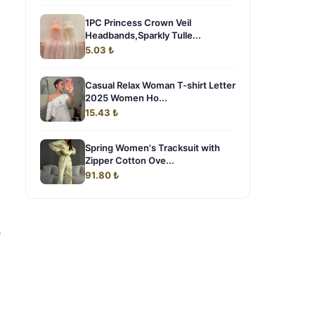
1PC Princess Crown Veil
Headbands,Sparkly Tulle...
5.03 ₺
Casual Relax Woman T-shirt Letter
2025 Women Ho...
15.43 ₺
Spring Women's Tracksuit with
Zipper Cotton Ove...
91.80 ₺
“