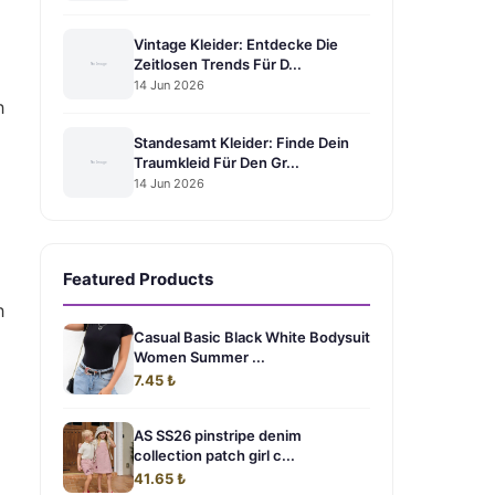
Vintage Kleider: Entdecke Die
Zeitlosen Trends Für D...
14 Jun 2026
h
Standesamt Kleider: Finde Dein
Traumkleid Für Den Gr...
14 Jun 2026
Featured Products
h
Casual Basic Black White Bodysuit
Women Summer ...
7.45 ₺
AS SS26 pinstripe denim
collection patch girl c...
41.65 ₺