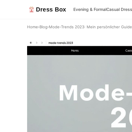
Dress Box
Evening & Formal
Casual Dres
Home
›
Blog
›
Mode-Trends 2023: Mein persönlicher Guide d