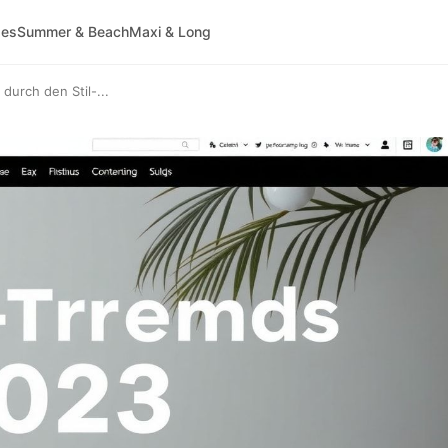
ses
Summer & Beach
Maxi & Long
urch den Stil-...