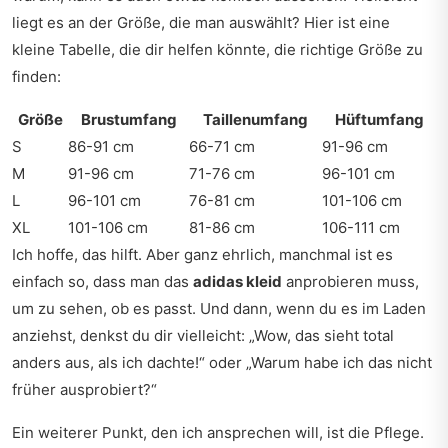
liegt es an der Größe, die man auswählt? Hier ist eine
kleine Tabelle, die dir helfen könnte, die richtige Größe zu
finden:
Größe
Brustumfang
Taillenumfang
Hüftumfang
S
86-91 cm
66-71 cm
91-96 cm
M
91-96 cm
71-76 cm
96-101 cm
L
96-101 cm
76-81 cm
101-106 cm
XL
101-106 cm
81-86 cm
106-111 cm
Ich hoffe, das hilft. Aber ganz ehrlich, manchmal ist es
einfach so, dass man das
adidas kleid
anprobieren muss,
um zu sehen, ob es passt. Und dann, wenn du es im Laden
anziehst, denkst du dir vielleicht: „Wow, das sieht total
anders aus, als ich dachte!“ oder „Warum habe ich das nicht
früher ausprobiert?“
Ein weiterer Punkt, den ich ansprechen will, ist die Pflege.