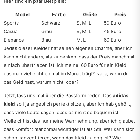
Hier sind ein paar Beispiele:
Model
Farbe
Größe
Preis
Sporty
Schwarz
S, M, L
50 Euro
Casual
Grau
S, M, L
45 Euro
Elegance
Blau
M, L
60 Euro
Jedes dieser Kleider hat seinen eigenen Charme, aber ich
kann nicht anders, als zu denken, dass der Preis manchmal
einfach übertrieben ist. Ich meine, 60 Euro für ein Kleid,
das man vielleicht einmal im Monat trägt? Na ja, wenn du
das Geld hast, warum nicht, oder?
Jetzt, lass uns mal über die Passform reden. Das
adidas
kleid
soll ja angeblich perfekt sitzen, aber ich hab gehört,
dass viele Leute sagen, dass es nicht so bequem ist.
Vielleicht ist das nur meine Wahrnehmung, aber ich glaube,
dass Komfort manchmal wichtiger ist als Stil. Wer kann sich
schon konzentrieren, wenn das Kleid zu eng ist? Wie