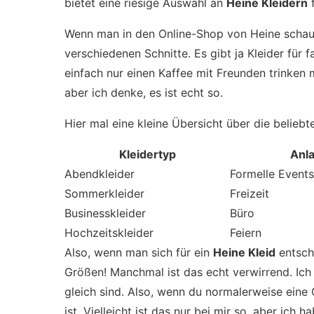
bietet eine riesige Auswahl an
Heine Kleidern
f
Wenn man in den Online-Shop von Heine schaut
verschiedenen Schnitte. Es gibt ja Kleider für 
einfach nur einen Kaffee mit Freunden trinken m
aber ich denke, es ist echt so.
Hier mal eine kleine Übersicht über die belieb
Kleidertyp
Anl
Abendkleider
Formelle Events
Sommerkleider
Freizeit
Businesskleider
Büro
Hochzeitskleider
Feiern
Also, wenn man sich für ein
Heine Kleid
entsche
Größen! Manchmal ist das echt verwirrend. Ich
gleich sind. Also, wenn du normalerweise eine 
ist. Vielleicht ist das nur bei mir so, aber ic