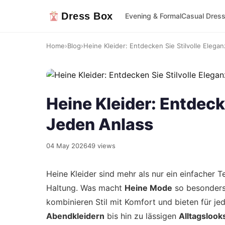
Dress Box
Evening & Formal
Casual Dres
Home
›
Blog
›
Heine Kleider: Entdecken Sie Stilvolle Elegan
Heine Kleider: Entdeck
Jeden Anlass
04 May 2026
49 views
Heine Kleider sind mehr als nur ein einfacher T
Haltung. Was macht
Heine Mode
so besonders,
kombinieren Stil mit Komfort und bieten für je
Abendkleidern
bis hin zu lässigen
Alltagslook