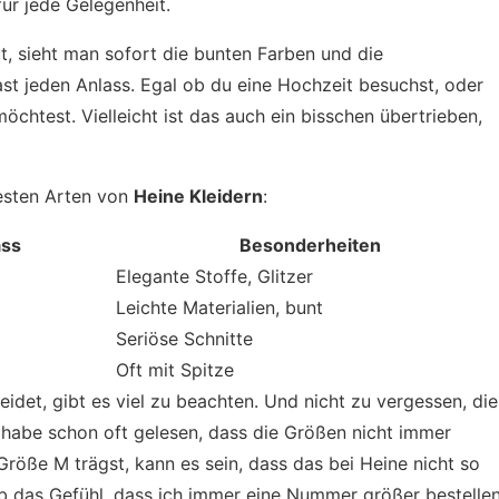
ür jede Gelegenheit.
, sieht man sofort die bunten Farben und die
fast jeden Anlass. Egal ob du eine Hochzeit besuchst, oder
öchtest. Vielleicht ist das auch ein bisschen übertrieben,
testen Arten von
Heine Kleidern
:
ass
Besonderheiten
Elegante Stoffe, Glitzer
Leichte Materialien, bunt
Seriöse Schnitte
Oft mit Spitze
idet, gibt es viel zu beachten. Und nicht zu vergessen, die
 habe schon oft gelesen, dass die Größen nicht immer
Größe M trägst, kann es sein, dass das bei Heine nicht so
h hab das Gefühl, dass ich immer eine Nummer größer bestelle