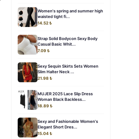
Women's spring and summer high
waisted tight fi...
t
14.52 ₺
Strap Solid Bodycon Sexy Body
Casual Basic Whit...
7.09 ₺
Sexy Sequin Skirts Sets Women
Slim Halter Neck ...
21.98 ₺
MUJER 2025 Lace Slip Dress
Woman Black Backless...
18.89 ₺
Sexy and Fashionable Women's
Elegant Short Dres...
15.04 ₺