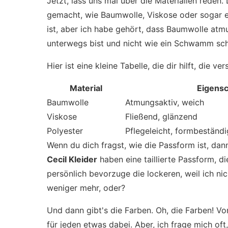
Jetzt, lass uns mal über die Materialien reden.
gemacht, wie Baumwolle, Viskose oder sogar ein
ist, aber ich habe gehört, dass Baumwolle atmu
unterwegs bist und nicht wie ein Schwamm schw
Hier ist eine kleine Tabelle, die dir hilft, die 
Material
Eigensc
Baumwolle
Atmungsaktiv, weich
Viskose
Fließend, glänzend
Polyester
Pflegeleicht, formbeständi
Wenn du dich fragst, wie die Passform ist, dann
Cecil Kleider
haben eine taillierte Passform, di
persönlich bevorzuge die lockeren, weil ich ni
weniger mehr, oder?
Und dann gibt's die Farben. Oh, die Farben! Von
für jeden etwas dabei. Aber, ich frage mich oft