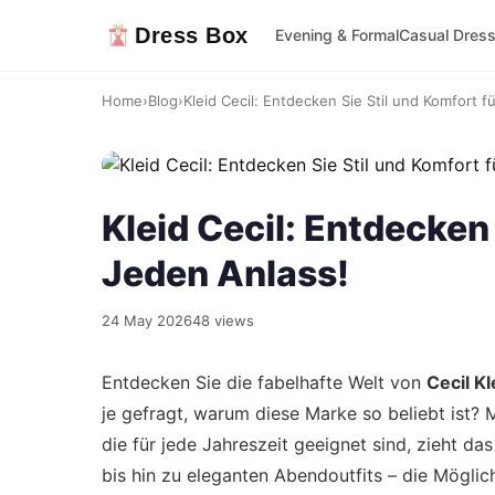
Dress Box
Evening & Formal
Casual Dres
Home
›
Blog
›
Kleid Cecil: Entdecken Sie Stil und Komfort fü
Kleid Cecil: Entdecken 
Jeden Anlass!
24 May 2026
48 views
Entdecken Sie die fabelhafte Welt von
Cecil Kl
je gefragt, warum diese Marke so beliebt ist? M
die für jede Jahreszeit geeignet sind, zieht da
bis hin zu eleganten Abendoutfits – die Möglic