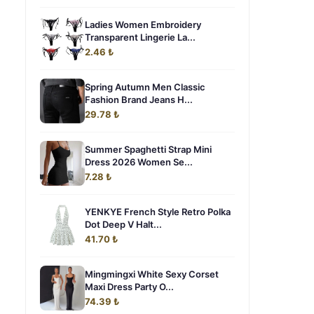
Ladies Women Embroidery
Transparent Lingerie La...
2.46 ₺
Spring Autumn Men Classic
Fashion Brand Jeans H...
29.78 ₺
Summer Spaghetti Strap Mini
Dress 2026 Women Se...
7.28 ₺
YENKYE French Style Retro Polka
Dot Deep V Halt...
41.70 ₺
Mingmingxi White Sexy Corset
Maxi Dress Party O...
74.39 ₺