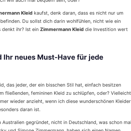
 ich will auch mal bequem sein, oder?
ermann Kleid
kaufst, denk daran, dass es nicht nur um
finden. Du sollst dich darin wohlfühlen, nicht wie ein
denkt ihr? Ist ein
Zimmermann Kleid
die Investition wert
Ihr neues Must-Have für jede
id, das jeder, der ein bisschen Stil hat, einfach besitzen
nem fließenden, femininen Kleid zu schlüpfen, oder? Vielleicht
immer wieder anzieht, wenn ich diese wunderschönen Kleider
esonders daran ist.
Australien gegründet, nicht in Deutschland, was schon ma
, Nicky und Simone Zimmermann, haben sich einen Namen