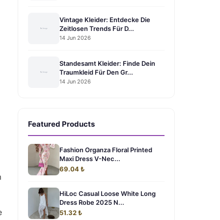
Vintage Kleider: Entdecke Die
Zeitlosen Trends Für D...
14 Jun 2026
Standesamt Kleider: Finde Dein
Traumkleid Für Den Gr...
14 Jun 2026
Featured Products
Fashion Organza Floral Printed
Maxi Dress V-Nec...
69.04 ₺
m
HiLoc Casual Loose White Long
Dress Robe 2025 N...
e
51.32 ₺