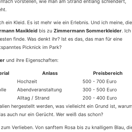
nfach vorstellen, wie man am Strand entlang schlendert,
ht.
ch ein Kleid. Es ist mehr wie ein Erlebnis. Und ich meine, die
mann Maxikleid
bis zu
Zimmermann Sommerkleider
. Ich
sten finde. Was denkt ihr? Ist es das, das man für eine
ntspanntes Picknick im Park?
er
und ihre Eigenschaften:
rial
Anlass
Preisbereich
Hochzeit
500 - 700 Euro
lle
Abendveranstaltung
300 - 500 Euro
Alltag / Strand
200 - 400 Euro
alien hergestellt werden, was vielleicht ein Grund ist, waru
st das auch nur ein Gerücht. Wer weiß das schon?
 zum Verlieben. Von sanftem Rosa bis zu knalligem Blau, di