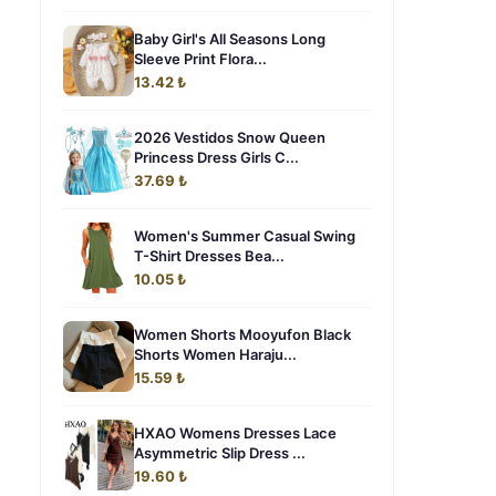
Baby Girl's All Seasons Long
Sleeve Print Flora...
13.42 ₺
2026 Vestidos Snow Queen
Princess Dress Girls C...
37.69 ₺
Women's Summer Casual Swing
T-Shirt Dresses Bea...
10.05 ₺
Women Shorts Mooyufon Black
Shorts Women Haraju...
15.59 ₺
HXAO Womens Dresses Lace
Asymmetric Slip Dress ...
19.60 ₺