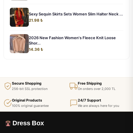
Sexy Sequin Skirts Sets Women Slim Halter Neck ...
21.98 ₺
2026 New Fashion Women's Fleece Knit Loose
Shor...
14.36 ₺
Secure Shopping
Free Shipping
256-bit SSL protection
On orders over 2,000 TL
Original Products
24/7 Support
100% original guarantee
We are always here for you
Dress Box