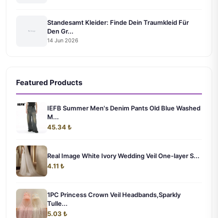
Standesamt Kleider: Finde Dein Traumkleid Für
Den Gr...
14 Jun 2026
Featured Products
IEFB Summer Men's Denim Pants Old Blue Washed
M...
45.34 ₺
Real Image White Ivory Wedding Veil One-layer S...
4.11 ₺
1PC Princess Crown Veil Headbands,Sparkly
Tulle...
5.03 ₺