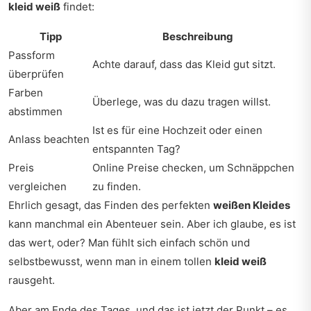
kleid weiß
findet:
Tipp
Beschreibung
Passform
Achte darauf, dass das Kleid gut sitzt.
überprüfen
Farben
Überlege, was du dazu tragen willst.
abstimmen
Ist es für eine Hochzeit oder einen
Anlass beachten
entspannten Tag?
Preis
Online Preise checken, um Schnäppchen
vergleichen
zu finden.
Ehrlich gesagt, das Finden des perfekten
weißen Kleides
kann manchmal ein Abenteuer sein. Aber ich glaube, es ist
das wert, oder? Man fühlt sich einfach schön und
selbstbewusst, wenn man in einem tollen
kleid weiß
rausgeht.
Aber am Ende des Tages, und das ist jetzt der Punkt – es