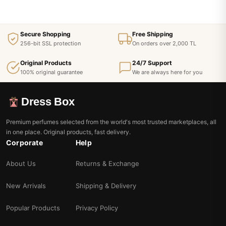
Secure Shopping
Free Shipping
256-bit SSL protection
On orders over 2,000 TL
Original Products
24/7 Support
100% original guarantee
We are always here for you
Dress Box
Premium perfumes selected from the world's most trusted marketplaces, all
in one place. Original products, fast delivery.
Corporate
Help
About Us
Returns & Exchange
New Arrivals
Shipping & Delivery
Popular Products
Privacy Policy