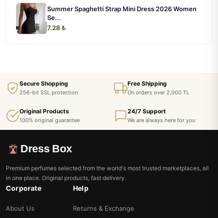
Summer Spaghetti Strap Mini Dress 2026 Women
Se...
7.28 ₺
Secure Shopping
Free Shipping
256-bit SSL protection
On orders over 2,000 TL
Original Products
24/7 Support
100% original guarantee
We are always here for you
Dress Box
Premium perfumes selected from the world's most trusted marketplaces, all
in one place. Original products, fast delivery.
Corporate
Help
About Us
Returns & Exchange