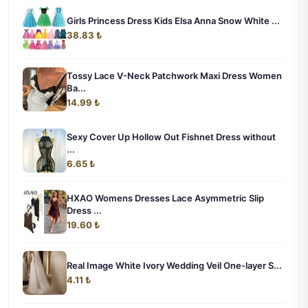
Girls Princess Dress Kids Elsa Anna Snow White ...
38.83 ₺
Tossy Lace V-Neck Patchwork Maxi Dress Women
Ba...
14.99 ₺
Sexy Cover Up Hollow Out Fishnet Dress without
...
6.65 ₺
HXAO Womens Dresses Lace Asymmetric Slip
Dress ...
19.60 ₺
Real Image White Ivory Wedding Veil One-layer S...
4.11 ₺