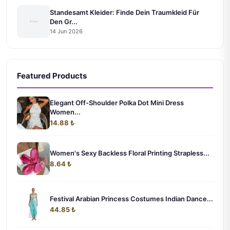
Standesamt Kleider: Finde Dein Traumkleid Für
Den Gr...
14 Jun 2026
Featured Products
Elegant Off-Shoulder Polka Dot Mini Dress
Women...
14.88 ₺
Women's Sexy Backless Floral Printing Strapless...
8.64 ₺
Festival Arabian Princess Costumes Indian Dance...
44.85 ₺