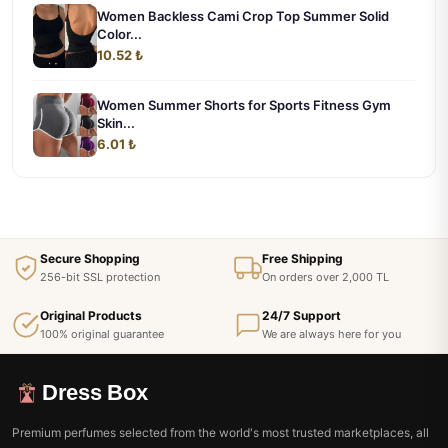
Women Backless Cami Crop Top Summer Solid
Color...
10.52 ₺
Women Summer Shorts for Sports Fitness Gym
Skin...
6.01 ₺
Secure Shopping
Free Shipping
256-bit SSL protection
On orders over 2,000 TL
Original Products
24/7 Support
100% original guarantee
We are always here for you
Dress Box
Premium perfumes selected from the world's most trusted marketplaces, all