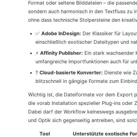
Format oder seltene Bilddateien – die passende
sondern auch harmonisch in den Textfluss zu in
ohne dass technische Stolpersteine den kreati
✅
Adobe InDesign:
Der Klassiker für Layou
einschließlich exotischer Dateitypen und na
⚡
Affinity Publisher:
Ein stark wachsender K
umfangreiche Importfunktionen auch für unko
?
Cloud-basierte Konverter:
Dienste wie Z
blitzschnell in gängige Formate zum Einbin
Wichtig ist, die Dateiformate vor dem Export p
die vorab Installation spezieller Plug-ins ode
Dabei darf der Workflow keineswegs ausgebre
und Optik sich gegenseitig antreiben, sind solc
Tool
Unterstützte exotische Fo