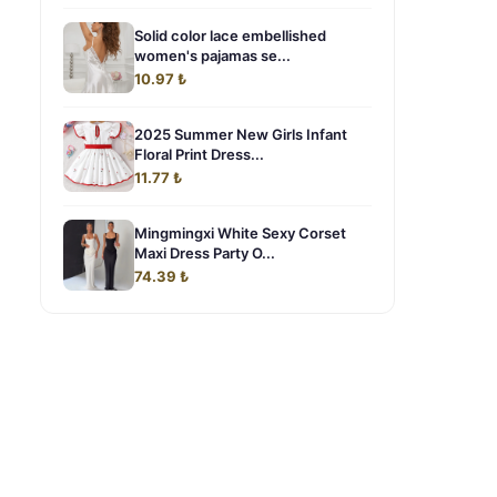
Solid color lace embellished
women's pajamas se...
10.97 ₺
2025 Summer New Girls Infant
Floral Print Dress...
11.77 ₺
Mingmingxi White Sexy Corset
Maxi Dress Party O...
74.39 ₺