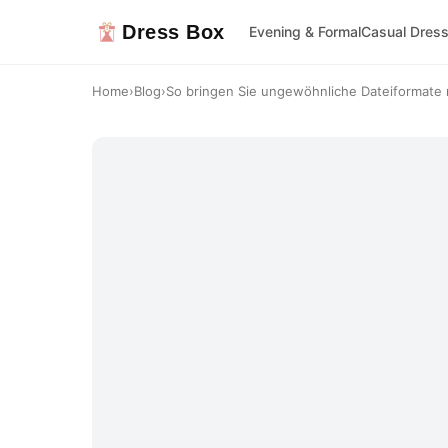
Dress Box
Evening & Formal
Casual Dres
Home
›
Blog
›
So bringen Sie ungewöhnliche Dateiformate m