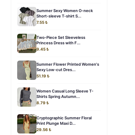
Summer Sexy Women O-neck
Short-sleeve T-shirt S...
7.55 ₺
Two-Piece Set Sleeveless
Princess Dress with F...
9.45 ₺
Summer Flower Printed Women's
Sexy Low-cut Dres...
51.19 ₺
Women Casual Long Sleeve T-
Shirts Spring Autumn...
8.79 ₺
Cryptographic Summer Floral
Print Plunge Maxi D...
29.56 ₺