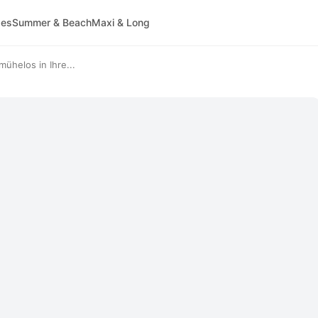
ses
Summer & Beach
Maxi & Long
ühelos in Ihre...