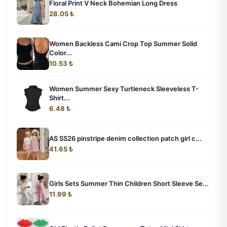
Floral Print V Neck Bohemian Long Dress
28.05 ₺
Women Backless Cami Crop Top Summer Solid
Color...
10.53 ₺
Women Summer Sexy Turtleneck Sleeveless T-
Shirt...
6.48 ₺
AS SS26 pinstripe denim collection patch girl c...
41.65 ₺
Girls Sets Summer Thin Children Short Sleeve Se...
11.99 ₺