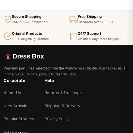
Secure Shopping
Free Shipping
256-bit SSL protection
On orders over 2,000 TL
Original Products
24/7 Support
100% original guarantee
We are always here for you
Dress Box
Premium perfumes selected from the world's most trusted marketplaces, all
in one place. Original products, fast delivery.
Corporate
Help
About Us
Returns & Exchange
New Arrivals
Shipping & Delivery
Popular Products
Privacy Policy