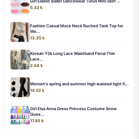
Girl Elastic Ballet Dancewear Tutus Mini Skirt ...
5.32 ₺
Fashion Casual Mock Neck Ruched Tank Top for
Wo...
13.35 ₺
Korean Y2k Long Lace Waistband Floral Thin
Lace...
2.04 ₺
Women's spring and summer high waisted tight fi...
14.52 ₺
Girl Elsa Anna Dress Princess Costume Snow
Quee...
17.85 ₺