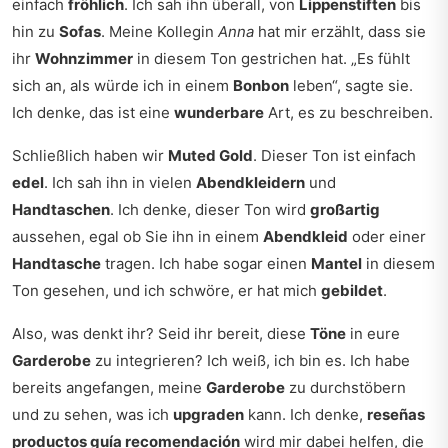
einfach
fröhlich
. Ich sah ihn überall, von
Lippenstiften
bis
hin zu
Sofas
. Meine Kollegin
Anna
hat mir erzählt, dass sie
ihr
Wohnzimmer
in diesem Ton gestrichen hat. „Es fühlt
sich an, als würde ich in einem
Bonbon
leben“, sagte sie.
Ich denke, das ist eine
wunderbare
Art, es zu beschreiben.
Schließlich haben wir
Muted Gold
. Dieser Ton ist einfach
edel
. Ich sah ihn in vielen
Abendkleidern
und
Handtaschen
. Ich denke, dieser Ton wird
großartig
aussehen, egal ob Sie ihn in einem
Abendkleid
oder einer
Handtasche
tragen. Ich habe sogar einen
Mantel
in diesem
Ton gesehen, und ich schwöre, er hat mich
gebildet
.
Also, was denkt ihr? Seid ihr bereit, diese
Töne
in eure
Garderobe
zu integrieren? Ich weiß, ich bin es. Ich habe
bereits angefangen, meine
Garderobe
zu durchstöbern
und zu sehen, was ich
upgraden
kann. Ich denke,
reseñas
productos guía recomendación
wird mir dabei helfen, die