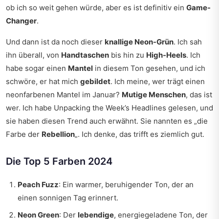
ob ich so weit gehen würde, aber es ist definitiv ein
Game-
Changer
.
Und dann ist da noch dieser
knallige Neon-Grün
. Ich sah
ihn überall, von
Handtaschen
bis hin zu
High-Heels
. Ich
habe sogar einen
Mantel
in diesem Ton gesehen, und ich
schwöre, er hat mich
gebildet
. Ich meine, wer trägt einen
neonfarbenen Mantel im Januar?
Mutige Menschen
, das ist
wer. Ich habe
Unpacking the Week’s Headlines
gelesen, und
sie haben diesen Trend auch erwähnt. Sie nannten es „die
Farbe der
Rebellion
„. Ich denke, das trifft es ziemlich gut.
Die Top 5 Farben 2024
Peach Fuzz
: Ein warmer, beruhigender Ton, der an
einen sonnigen Tag erinnert.
Neon Green
: Der
lebendige
, energiegeladene Ton, der