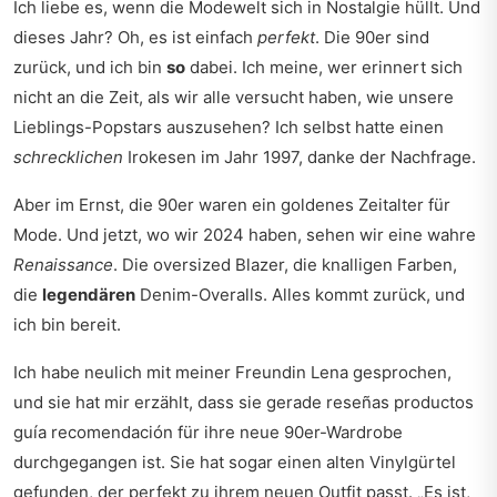
Ich liebe es, wenn die Modewelt sich in Nostalgie hüllt. Und
dieses Jahr? Oh, es ist einfach
perfekt
. Die 90er sind
zurück, und ich bin
so
dabei. Ich meine, wer erinnert sich
nicht an die Zeit, als wir alle versucht haben, wie unsere
Lieblings-Popstars auszusehen? Ich selbst hatte einen
schrecklichen
Irokesen im Jahr 1997, danke der Nachfrage.
Aber im Ernst, die 90er waren ein goldenes Zeitalter für
Mode. Und jetzt, wo wir 2024 haben, sehen wir eine wahre
Renaissance
. Die oversized Blazer, die knalligen Farben,
die
legendären
Denim-Overalls. Alles kommt zurück, und
ich bin bereit.
Ich habe neulich mit meiner Freundin Lena gesprochen,
und sie hat mir erzählt, dass sie gerade
reseñas productos
guía recomendación
für ihre neue 90er-Wardrobe
durchgegangen ist. Sie hat sogar einen alten Vinylgürtel
gefunden, der perfekt zu ihrem neuen Outfit passt. „Es ist,