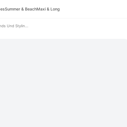
ses
Summer & Beach
Maxi & Long
ds Und Stylin...