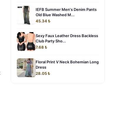
IEFB Summer Men's Denim Pants
Old Blue Washed M...
45.34 ₺
Sexy Faux Leather Dress Backless
Club Party Sho...
7.68 ₺
Floral Print V Neck Bohemian Long
Dress
t
28.05 ₺