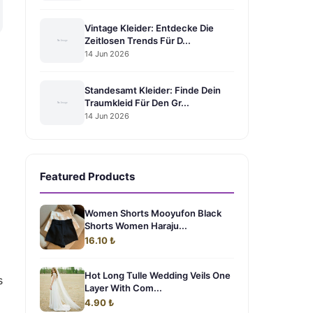
Vintage Kleider: Entdecke Die
Zeitlosen Trends Für D...
14 Jun 2026
Standesamt Kleider: Finde Dein
Traumkleid Für Den Gr...
14 Jun 2026
Featured Products
Women Shorts Mooyufon Black
Shorts Women Haraju...
16.10 ₺
Hot Long Tulle Wedding Veils One
s
Layer With Com...
4.90 ₺