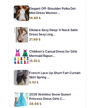
Elegant Off-Shoulder Polka Dot
Mini Dress Women...
14.88 ₺
Ellolace Sexy Deep-V Neck Satin
Dress Sexy Ling...
21.69 ₺
Children's Casual Dress for Girls
Mermaid Rapun...
15.55 ₺
French Lace Up Short Fart Curtain
Skirt Spring ...
5.52 ₺
2026 Vestidos Snow Queen
Princess Dress Girls C...
38.68 ₺