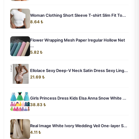
Woman Clothing Short Sleeve T-shirt Slim Fit To...
8.64 ₺
Flower Wrapping Mesh Paper Iregular Hollow Net
...
5.82 ₺
Ellolace Sexy Deep-V Neck Satin Dress Sexy Ling...
21.69 ₺
Girls Princess Dress Kids Elsa Anna Snow White ...
38.83 ₺
Real Image White Ivory Wedding Veil One-layer S...
4.11 ₺