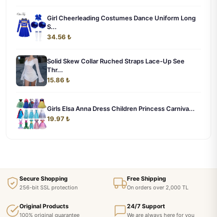
Girl Cheerleading Costumes Dance Uniform Long
S...
34.56 ₺
Solid Skew Collar Ruched Straps Lace-Up See
Thr...
15.86 ₺
Girls Elsa Anna Dress Children Princess Carniva...
19.97 ₺
Secure Shopping
Free Shipping
256-bit SSL protection
On orders over 2,000 TL
Original Products
24/7 Support
100% original guarantee
We are always here for you