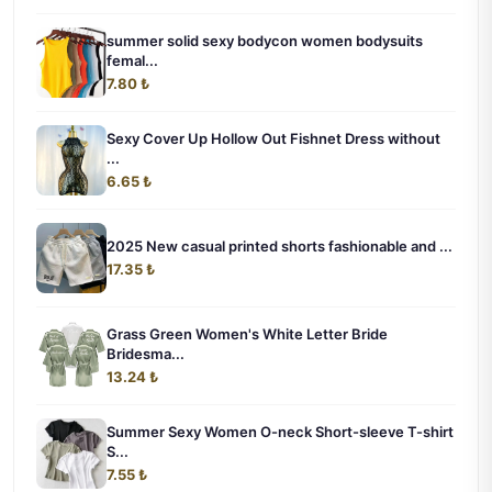
summer solid sexy bodycon women bodysuits
femal...
7.80 ₺
Sexy Cover Up Hollow Out Fishnet Dress without
...
6.65 ₺
2025 New casual printed shorts fashionable and ...
17.35 ₺
Grass Green Women's White Letter Bride
Bridesma...
13.24 ₺
Summer Sexy Women O-neck Short-sleeve T-shirt
S...
7.55 ₺