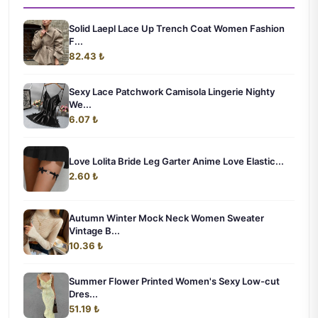
Solid Laepl Lace Up Trench Coat Women Fashion
F...
82.43 ₺
Sexy Lace Patchwork Camisola Lingerie Nighty
We...
6.07 ₺
Love Lolita Bride Leg Garter Anime Love Elastic...
2.60 ₺
Autumn Winter Mock Neck Women Sweater
Vintage B...
10.36 ₺
Summer Flower Printed Women's Sexy Low-cut
Dres...
51.19 ₺