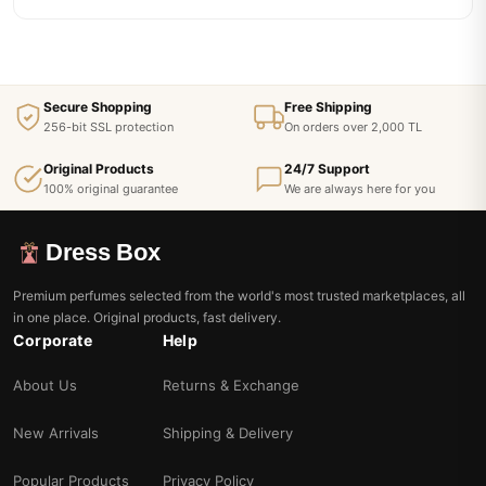
Secure Shopping
Free Shipping
256-bit SSL protection
On orders over 2,000 TL
Original Products
24/7 Support
100% original guarantee
We are always here for you
Dress Box
Premium perfumes selected from the world's most trusted marketplaces, all
in one place. Original products, fast delivery.
Corporate
Help
About Us
Returns & Exchange
New Arrivals
Shipping & Delivery
Popular Products
Privacy Policy