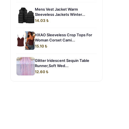
Mens Vest Jacket Warm
Sleeveless Jackets Winter...
14.03 ₺
HXAO Sleeveless Crop Tops For
Woman Corset Cami...
15.10 ₺
Glitter Iridescent Sequin Table
Runner,Soft Wed...
12.60 ₺