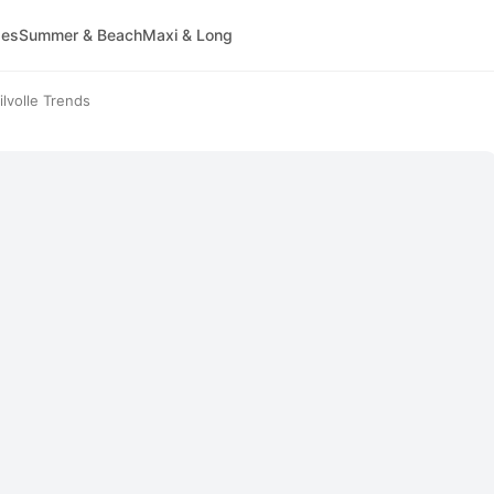
ses
Summer & Beach
Maxi & Long
lvolle Trends