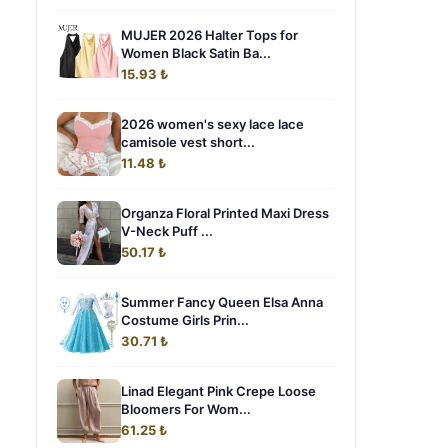
MUJER 2026 Halter Tops for
Women Black Satin Ba...
15.93 ₺
2026 women's sexy lace lace
camisole vest short...
11.48 ₺
Organza Floral Printed Maxi Dress
V-Neck Puff ...
50.17 ₺
Summer Fancy Queen Elsa Anna
Costume Girls Prin...
30.71 ₺
Linad Elegant Pink Crepe Loose
Bloomers For Wom...
61.25 ₺