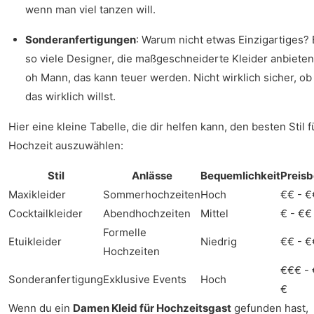
wenn man viel tanzen will.
Sonderanfertigungen
: Warum nicht etwas Einzigartiges? 
so viele Designer, die maßgeschneiderte Kleider anbieten
oh Mann, das kann teuer werden. Nicht wirklich sicher, ob
das wirklich willst.
Hier eine kleine Tabelle, die dir helfen kann, den besten Stil f
Hochzeit auszuwählen:
Stil
Anlässe
Bequemlichkeit
Preisb
Maxikleider
Sommerhochzeiten
Hoch
€€ - 
Cocktailkleider
Abendhochzeiten
Mittel
€ - €€
Formelle
Etuikleider
Niedrig
€€ - 
Hochzeiten
€€€ -
Sonderanfertigung
Exklusive Events
Hoch
€
Wenn du ein
Damen Kleid für Hochzeitsgast
gefunden hast,