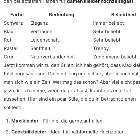
den beliebtesten Farben für
damen kleider hochzeitsgast
:
Farbe
Bedeutung
Beliebtheit
Schwarz
Eleganz
Immer beliebt
Blau
Vertrauen
Sehr beliebt
Rot
Leidenschaft
Sehr beliebt
Pastell
Sanftheit
Trendy
Grün
Naturverbundenheit
Zunehmend beliebt
Jetzt kommen wir zu den Stilen. Ich hab gehört, dass Maxikle
total angesagt sind. Die sind lang und schick, aber manchmal 
man sich wie ein Zelt. Wer mag das schon? Aber vielleicht pa
ja zu dir. Ich meine, wenn du groß bist, könnte es echt toll
aussehen. Hier sind ein paar Stile, die du in Betracht ziehen
solltest:
Maxikleider
- Für die, die gerne auffallen.
Cocktailkleider
- Ideal für halbformelle Hochzeiten.