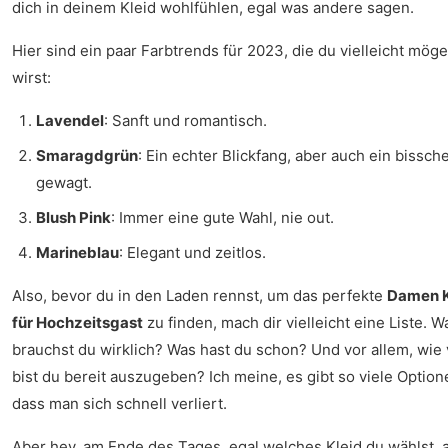
dich in deinem Kleid wohlfühlen, egal was andere sagen.
Hier sind ein paar Farbtrends für 2023, die du vielleicht mög
wirst:
Lavendel
: Sanft und romantisch.
Smaragdgrün
: Ein echter Blickfang, aber auch ein bissch
gewagt.
Blush Pink
: Immer eine gute Wahl, nie out.
Marineblau
: Elegant und zeitlos.
Also, bevor du in den Laden rennst, um das perfekte
Damen K
für Hochzeitsgast
zu finden, mach dir vielleicht eine Liste. W
brauchst du wirklich? Was hast du schon? Und vor allem, wie 
bist du bereit auszugeben? Ich meine, es gibt so viele Option
dass man sich schnell verliert.
Aber hey, am Ende des Tages, egal welches Kleid du wählst,