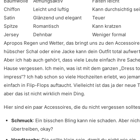
Baumwolle
Atmungsaktiv
Falten leicht
Chiffon
Leicht und luftig
Kann durchsichtig se
Satin
Glänzend und elegant
Teuer
Spitze
Romantisch
Kann kratzen
Jersey
Dehnbar
Weniger formal
Apropos Regen und Wetter, das bringt uns zu den Accessoire
hübscher Schal oder eine Jacke kann dein Outfit total aufwer
Aber ich hab auch gehört, dass viele Leute einfach ihre Sach
Hause vergessen. Ich mein, was ist mit dem ganzen „Dress to
impress“? Ich hab schon so viele Hochzeiten erlebt, wo jema
einfach in Flip-Flops auftaucht. Vielleicht ist das ja der neue 
aber das ist nicht wirklich mein Ding.
Hier sind ein paar Accessoires, die du nicht vergessen solltes
Schmuck
: Ein bisschen Bling kann nie schaden. Aber nich
übertreiben, okay?
Handtasche
: Die sollte klein sein, damit du nicht wie ein