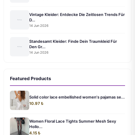
Vintage Kleider: Entdecke Die Zeitlosen Trends Für
D...
14 Jun 2026
Standesamt Kleider: Finde Dein Traumkleid Für
Den Gr...
14 Jun 2026
Featured Products
Solid color lace embellished women's pajamas se...
10.97 ₺
Women Floral Lace Tights Summer Mesh Sexy
Hollo...
4.15 ₺