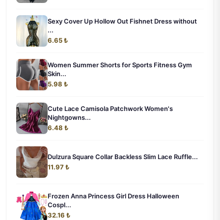
Sexy Cover Up Hollow Out Fishnet Dress without
...
6.65 ₺
Women Summer Shorts for Sports Fitness Gym
Skin...
5.98 ₺
Cute Lace Camisola Patchwork Women's
Nightgowns...
6.48 ₺
Dulzura Square Collar Backless Slim Lace Ruffle...
11.97 ₺
Frozen Anna Princess Girl Dress Halloween
Cospl...
32.16 ₺