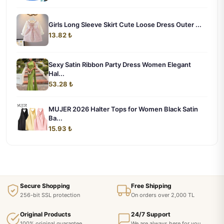
Girls Long Sleeve Skirt Cute Loose Dress Outer ...
13.82 ₺
Sexy Satin Ribbon Party Dress Women Elegant
Hal...
53.28 ₺
MUJER 2026 Halter Tops for Women Black Satin
Ba...
15.93 ₺
Secure Shopping
Free Shipping
256-bit SSL protection
On orders over 2,000 TL
Original Products
24/7 Support
100% original guarantee
We are always here for you