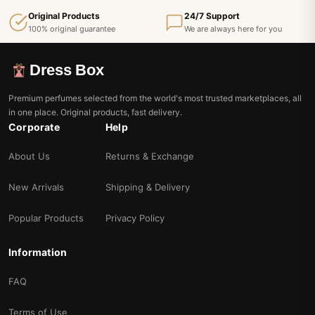
Original Products
24/7 Support
100% original guarantee
We are always here for you
Dress Box
Premium perfumes selected from the world's most trusted marketplaces, all
in one place. Original products, fast delivery.
Corporate
Help
About Us
Returns & Exchange
New Arrivals
Shipping & Delivery
Popular Products
Privacy Policy
Information
FAQ
Terms of Use