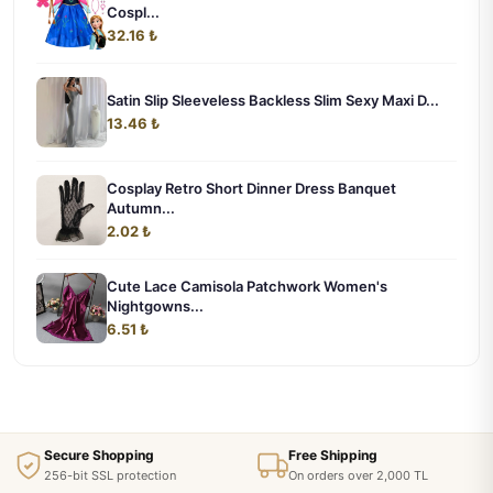
Cospl...
32.16 ₺
Satin Slip Sleeveless Backless Slim Sexy Maxi D...
13.46 ₺
Cosplay Retro Short Dinner Dress Banquet
Autumn...
2.02 ₺
Cute Lace Camisola Patchwork Women's
Nightgowns...
6.51 ₺
Secure Shopping
Free Shipping
256-bit SSL protection
On orders over 2,000 TL