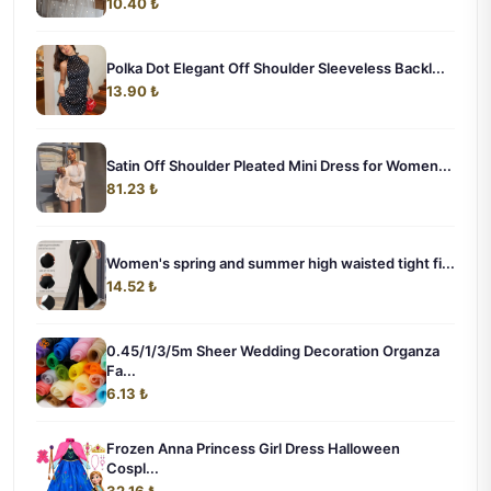
10.40 ₺
Polka Dot Elegant Off Shoulder Sleeveless Backl...
13.90 ₺
Satin Off Shoulder Pleated Mini Dress for Women...
81.23 ₺
Women's spring and summer high waisted tight fi...
14.52 ₺
0.45/1/3/5m Sheer Wedding Decoration Organza
Fa...
6.13 ₺
Frozen Anna Princess Girl Dress Halloween
Cospl...