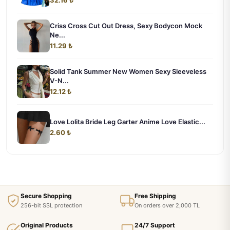
32.16 ₺
Criss Cross Cut Out Dress, Sexy Bodycon Mock
Ne...
11.29 ₺
Solid Tank Summer New Women Sexy Sleeveless
V-N...
12.12 ₺
Love Lolita Bride Leg Garter Anime Love Elastic...
2.60 ₺
Secure Shopping
Free Shipping
256-bit SSL protection
On orders over 2,000 TL
Original Products
24/7 Support