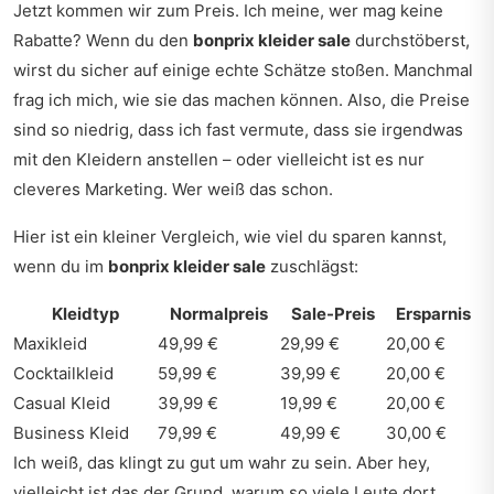
Jetzt kommen wir zum Preis. Ich meine, wer mag keine
Rabatte? Wenn du den
bonprix kleider sale
durchstöberst,
wirst du sicher auf einige echte Schätze stoßen. Manchmal
frag ich mich, wie sie das machen können. Also, die Preise
sind so niedrig, dass ich fast vermute, dass sie irgendwas
mit den Kleidern anstellen – oder vielleicht ist es nur
cleveres Marketing. Wer weiß das schon.
Hier ist ein kleiner Vergleich, wie viel du sparen kannst,
wenn du im
bonprix kleider sale
zuschlägst:
Kleidtyp
Normalpreis
Sale-Preis
Ersparnis
Maxikleid
49,99 €
29,99 €
20,00 €
Cocktailkleid
59,99 €
39,99 €
20,00 €
Casual Kleid
39,99 €
19,99 €
20,00 €
Business Kleid
79,99 €
49,99 €
30,00 €
Ich weiß, das klingt zu gut um wahr zu sein. Aber hey,
vielleicht ist das der Grund, warum so viele Leute dort